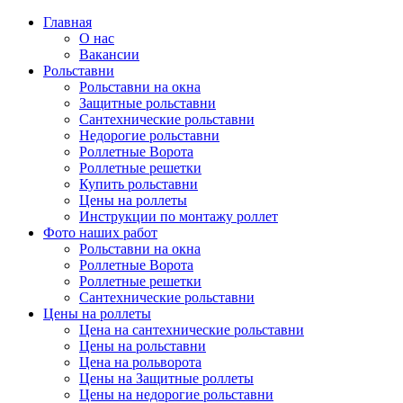
Главная
О нас
Вакансии
Рольставни
Рольставни на окна
Защитные рольставни
Сантехнические рольставни
Недорогие рольставни
Роллетные Ворота
Роллетные решетки
Купить рольставни
Цены на роллеты
Инструкции по монтажу роллет
Фото наших работ
Рольставни на окна
Роллетные Ворота
Роллетные решетки
Сантехнические рольставни
Цены на роллеты
Цена на сантехнические рольставни
Цены на рольставни
Цена на рольворота
Цены на Защитные роллеты
Цены на недорогие рольставни