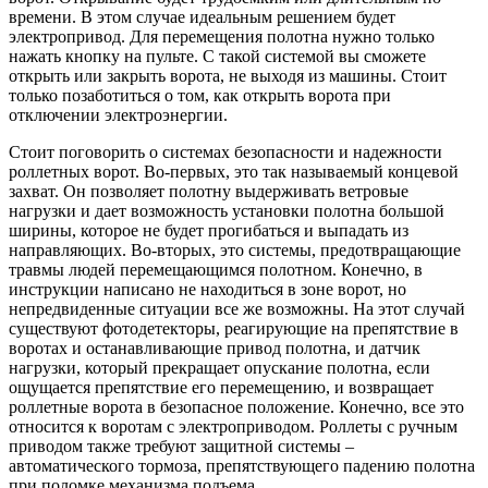
времени. В этом случае идеальным решением будет
электропривод. Для перемещения полотна нужно только
нажать кнопку на пульте. С такой системой вы сможете
открыть или закрыть ворота, не выходя из машины. Стоит
только позаботиться о том, как открыть ворота при
отключении электроэнергии.
Стоит поговорить о системах безопасности и надежности
роллетных ворот. Во-первых, это так называемый концевой
захват. Он позволяет полотну выдерживать ветровые
нагрузки и дает возможность установки полотна большой
ширины, которое не будет прогибаться и выпадать из
направляющих. Во-вторых, это системы, предотвращающие
травмы людей перемещающимся полотном. Конечно, в
инструкции написано не находиться в зоне ворот, но
непредвиденные ситуации все же возможны. На этот случай
существуют фотодетекторы, реагирующие на препятствие в
воротах и останавливающие привод полотна, и датчик
нагрузки, который прекращает опускание полотна, если
ощущается препятствие его перемещению, и возвращает
роллетные ворота в безопасное положение. Конечно, все это
относится к воротам с электроприводом. Роллеты с ручным
приводом также требуют защитной системы –
автоматического тормоза, препятствующего падению полотна
при поломке механизма подъема.