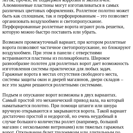
Алюминиевые пластины могут изготавливаться в самых
различных цветовых оформлениях. Роллетное полотно может
быть как сплошным, так и перфорированным – это позволяет
организовать воздухообмен и светопропускание.
Перфорированные роллетные ворота играют роль решетки,
которую можно быстро поставить или убрать.
Возможен промежуточный вариант, при котором роллетные
ворота позволяют частичное светопропускание, но блокируют
воздухообмен. При этом в панели с отверстиями
встраиваются пластины из поликарбоната. Широкое
разнообразие полотен для роллетных ворот дает возможность
изготовления системы практически для любых задач.
Гаражные ворота в местах отсутствия свободного места,
системы защиты окон и дверей магазинов, двери складов –
все эти задачи решаются роллетными системами.
Подъем и опускание ворот возможны в двух вариантах.
Самый простой это механический привод вала, на который
наматывается полотно. При помощи штанги или шнура
вручную открываются и закрываются ворота. Такой вариант
достаточно простой и недорогой, но очень неудобный в
случае большого количества роллет (например, большой
магазин с несколькими витринами) или тяжелых гаражных
ворот. Открывание будет трудоемким или длительным по